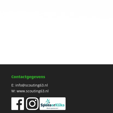
Contactgegevens
E:
info@scouting63.nl
W:
www.scouting63.nl