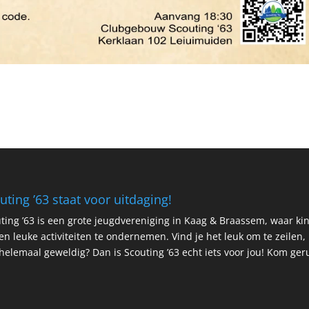
uting ’63 staat voor uitdaging!
ting ’63 is een grote jeugdvereniging in Kaag & Braassem, waar k
n leuke activiteiten te ondernemen. Vind je het leuk om te zeilen
 helemaal geweldig? Dan is Scouting ’63 echt iets voor jou! Kom geru