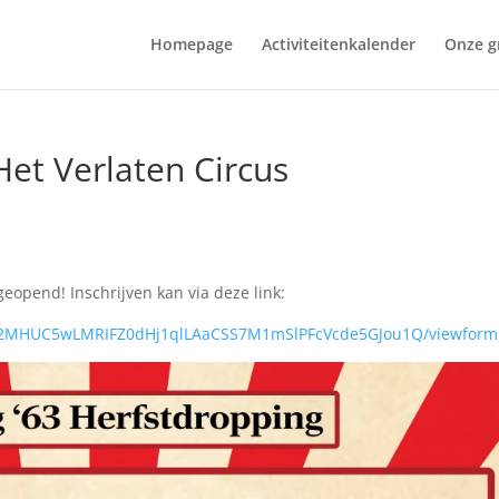
Homepage
Activiteitenkalender
Onze g
Het Verlaten Circus
geopend! Inschrijven kan via deze link:
LScJ2MHUC5wLMRIFZ0dHj1qlLAaCSS7M1mSlPFcVcde5GJou1Q/viewform