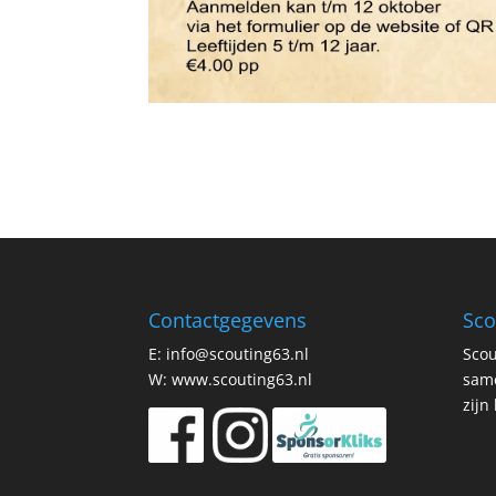
Contactgegevens
Sco
E:
info@scouting63.nl
Scou
W:
www.scouting63.nl
same
zijn